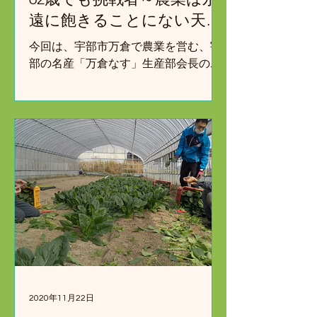
遠に飽きることにない天職
～
今回は、宇部市万倉で農業を営む、宇
部の名産「万倉なす」生産部会長の西
村さんのお宅に訪問。 生産に対する熱
い想いを圃場内で語る西村さん 西村さ
んは就農７年目でなすと水稲をメイン
に栽培。 「万倉なす」はブランド名で
あり、品種は「大成なす」という、皮
が柔らかくて食べやすいメリット...
2020年11月22日