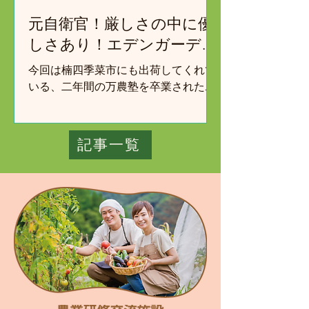
元自衛官！厳しさの中に優
しさあり！エデンガーデン
戎谷さん
今回は楠四季菜市にも出荷してくれて
いる、二年間の万農塾を卒業された、
戎谷さんをご紹介！ 農業のやりがいや
楽しさはもちろん、夢や希望だけでは
成り立たない厳しさを話して頂いた。
記事一覧
まずは、エデンガーデンの掲げる地域
を重視した経営理念を紹介。 ５つの経
営理念...