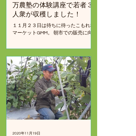
万農塾の体験講座で若者３
人衆が収穫しました！
１１月２３日は待ちに待ったこもれび
マーケットGMM。 朝市での販売に向
けて、３週間の就農・定住体験で研修
に来ている３人組が朝から収穫作業を
実施！ 収穫後はもちろん野菜が萎れな
いうちに、こもれびの施設内にある梱
包場へ出荷。...
2020年11月19日