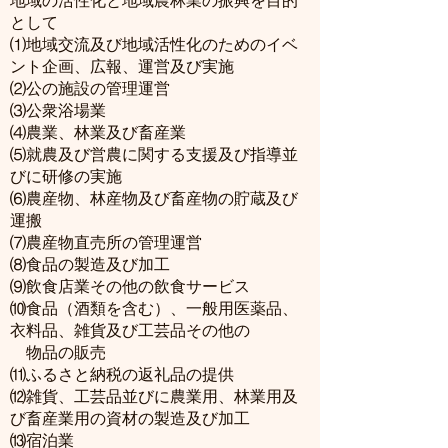
地域の活性化と地域農林業の振興を目的
として
⑴地域交流及び地域活性化のためのイベ
ント企画、広報、運営及び実施
⑵公の施設の管理運営
⑶公衆浴場業
⑷農業、林業及び畜産業
⑸就農及び営農に関する支援及び指導並
びに研修の実施
⑹農産物、林産物及び畜産物の貯蔵及び
運搬
⑺農産物直売所の管理運営
⑻食品の製造及び加工
⑼飲食店業その他の飲食サービス
⑽食品（酒類を含む）、一般用医薬品、
衣料品、雑貨及び工芸品その他
の
物品の販売
⑾ふるさと納税の返礼品の提供
⑿雑貨、工芸品並びに農業用、林業用及
び畜産業用の資材の製造及び加工
⒀宿泊業