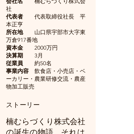
会社名
楠むらづくり株式会
社
代表者
代表取締役社長 平
本正亨
所在地
山口県宇部市大字東
万倉917番地
資本金
2000万円
決算期
3月
従業員
約50名
事業内容
飲食店・小売店・ベ
ーカリー・農業研修交流・農産
物加工販売
ストーリー
楠むらづくり株式会社
の誕生の物語、それは